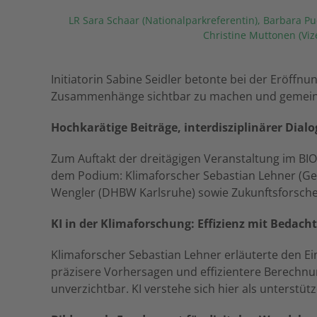
LR Sara Schaar (Nationalparkreferentin), Barbara Pu
Christine Muttonen (Vi
Initiatorin Sabine Seidler betonte bei der Eröffnun
Zusammenhänge sichtbar zu machen und gemeinsa
Hochkarätige Beiträge, interdisziplinärer Dialo
Zum Auftakt der dreitägigen Veranstaltung im BIO
dem Podium: Klimaforscher Sebastian Lehner (Geo
Wengler (DHBW Karlsruhe) sowie Zukunftsforscher 
KI in der Klimaforschung: Effizienz mit Bedacht
Klimaforscher Sebastian Lehner erläuterte den E
präzisere Vorhersagen und effizientere Berechnun
unverzichtbar. KI verstehe sich hier als unterstüt