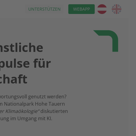
UNTERSTÜTZEN
WEBAPP
stliche
pulse für
chaft
twortungsvoll genutzt werden?
i im Nationalpark Hohe Tauern
der Klimaökologie“
diskutierten
rtung im Umgang mit KI.