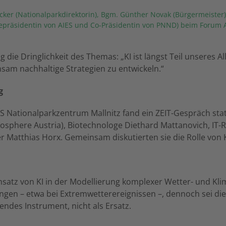
cker (Nationalparkdirektorin), Bgm. Günther Novak (Bürgermeister)
zepräsidentin von AIES und Co-Präsidentin von PNND) beim Forum A
g die Dringlichkeit des Themas: „KI ist längst Teil unseres Al
m nachhaltige Strategien zu entwickeln.“
g
S Nationalparkzentrum Mallnitz fand ein ZEIT-Gespräch statt
sphere Austria), Biotechnologe Diethard Mattanovich, IT-R
Matthias Horx. Gemeinsam diskutierten sie die Rolle von KI
insatz von KI in der Modellierung komplexer Wetter- und Kl
gen – etwa bei Extremwetterereignissen –, dennoch sei die
zendes Instrument, nicht als Ersatz.