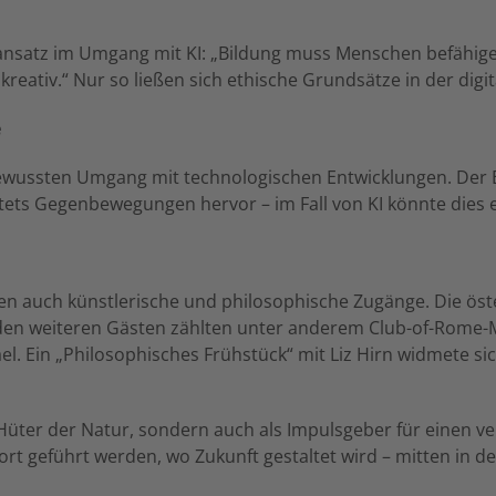
ansatz im Umgang mit KI: „Bildung muss Menschen befähigen
 kreativ.“ Nur so ließen sich ethische Grundsätze in der dig
e
ewussten Umgang mit technologischen Entwicklungen. Der Ei
ets Gegenbewegungen hervor – im Fall von KI könnte dies 
n auch künstlerische und philosophische Zugänge. Die öste
 den weiteren Gästen zählten unter anderem Club-of-Rome-
el. Ein „Philosophisches Frühstück“ mit Liz Hirn widmete s
s Hüter der Natur, sondern auch als Impulsgeber für einen v
ort geführt werden, wo Zukunft gestaltet wird – mitten in d