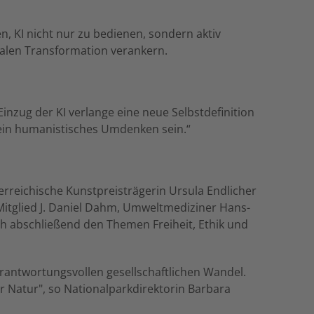
, KI nicht nur zu bedienen, sondern aktiv
italen Transformation verankern.
nzug der KI verlange eine neue Selbstdefinition
ein humanistisches Umdenken sein.“
rreichische Kunstpreisträgerin Ursula Endlicher
Mitglied J. Daniel Dahm, Umweltmediziner Hans-
ich abschließend den Themen Freiheit, Ethik und
erantwortungsvollen gesellschaftlichen Wandel.
er Natur", so Nationalparkdirektorin Barbara