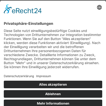
Neuigkeiten
Unterstützung
Information
Impressum
Datenschutz
Barrierefreiheitserklärung
Medienhinweis EMFA
Cookie-Einstellungen
© Nationalpark Hohe Tauern. All rights reserved.
Website by
MO
.